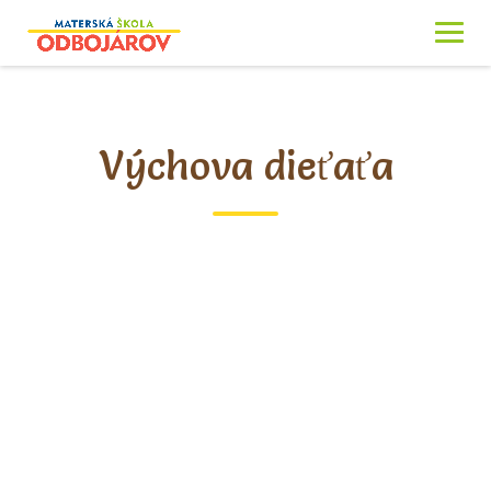
Skip
to
content
Výchova dieťaťa