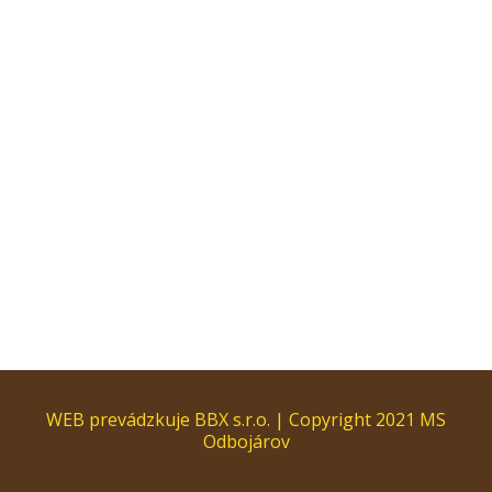
WEB prevádzkuje BBX s.r.o. | Copyright 2021 MS
Odbojárov