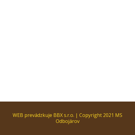
WEB prevádzkuje BBX s.r.o. | Copyright 2021 MS
Odbojárov